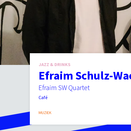
JAZZ & DRINKS
Efraim Schulz-Wa
Efraim SW Quartet
Café
MUZIEK