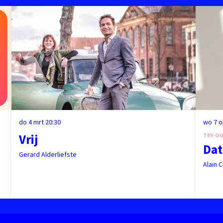
do 4 mrt
20:30
wo 7 
Vrij
TRY-O
Dat
Gerard Alderliefste
Alain C