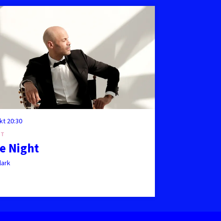
okt
20:30
UT
e Night
lark