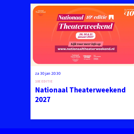
Overslaan
za 30 jan
20:30
10E EDITIE
Nationaal Theaterweekend
2027