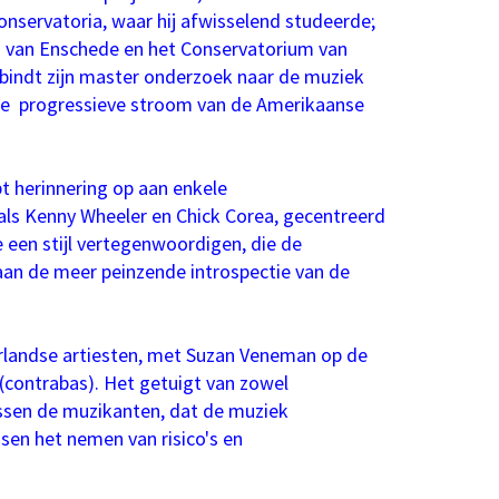
onservatoria, waar hij afwisselend studeerde;
m van Enschede en het Conservatorium van
bindt zijn master onderzoek naar de muziek
de progressieve stroom van de Amerikaanse
Inzoomen
t herinnering op aan enkele
 als Kenny Wheeler en Chick Corea, gecentreerd
 een stijl vertegenwoordigen, die de
aan de meer peinzende introspectie van de
erlandse artiesten, met Suzan Veneman op de
(contrabas). Het getuigt van zowel
tussen de muzikanten, dat de muziek
ssen het nemen van risico's en