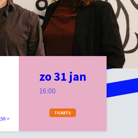
zo 31 jan
16:00
TICKETS
,50