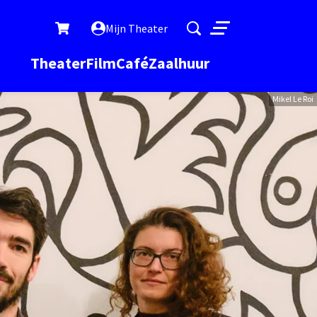
Mijn Theater
Menu
Theater
Film
Café
Zaalhuur
Mikel Le Roi