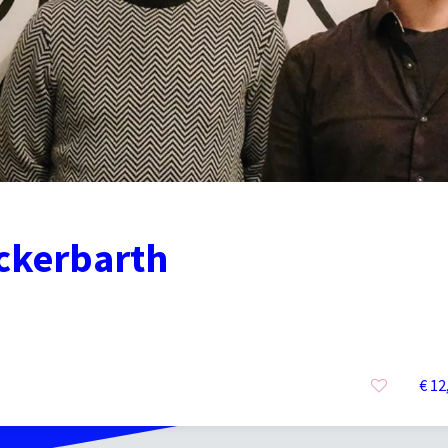
ckerbarth
€ 12