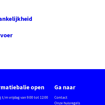
ankelijkheid
rvoer
rmatiebalie open
Ga naar
t/m vrijdag van 9:00 tot 12:00
Contact
Onze huisregels