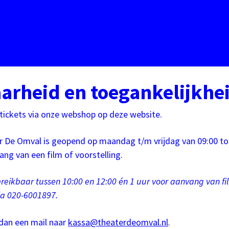
arheid en toegankelijkhe
tickets via onze webshop op deze website.
r De Omval is geopend op maandag t/m vrijdag van 09:00 tot
ang van een film of voorstelling.
ereikbaar tussen 10:00 en 12:00 én 1 uur voor aanvang van fil
via 020-6001897.
 dan een mail naar
kassa@theaterdeomval.nl
.