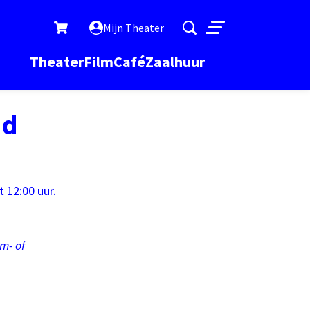
Mijn Theater
Menu
Theater
Film
Café
Zaalhuur
id
 12:00 uur.
m- of