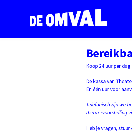
Bereikba
Koop 24 uur per dag 
De kassa van Theate
En één uur voor aanv
Telefonisch zijn we b
theatervoorstelling 
Heb je vragen, stuur