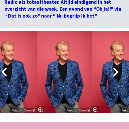
Radio als totaaltheater. Altijd eindigend in het
overzicht van die week. Een avond van “Oh ja!!” via
“ Dat is ook zo” naar “ Nu begrijp ik het”
Overslaan
Anne van Zantwijk
Anne van Zantwijk
Anne 