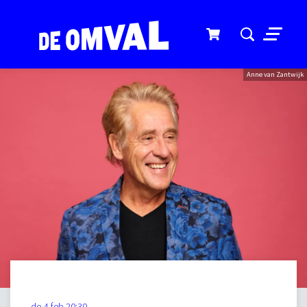
Menu
Anne van Zantwijk
do 4 feb
20:30