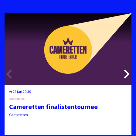
Overslaan
vr 22 jan
20:30
60E EDITIE
Cameretten finalistentournee
Cameretten