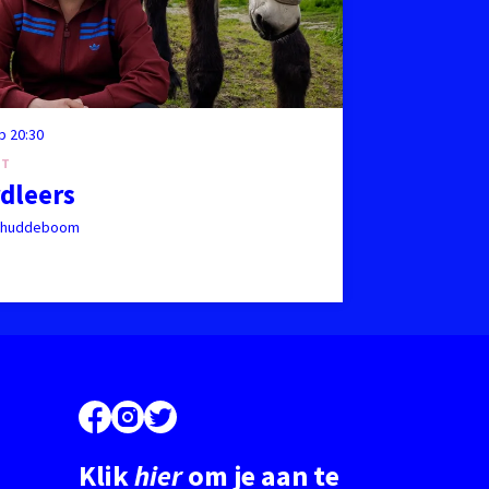
eb
20:30
UT
dleers
chuddeboom
Klik
hier
om je aan te