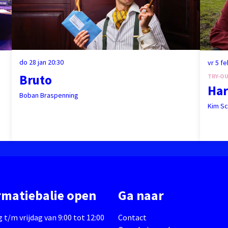
do 28 jan
20:30
vr 5 f
Bruto
TRY-O
Har
Boban Braspenning
Kim S
rmatiebalie open
Ga naar
t/m vrijdag van 9:00 tot 12:00
Contact