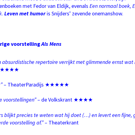
nboeken met Fedor van Eldijk, evenals
Een normaal boek, 
k
.
Leven met humor
is Snijders’ zevende onemanshow.
orige voorstelling
Als Mens
ijn absurdistische repertoire verrijkt met glimmende ernst wa
es ★★★★
t”
– TheaterParadijs ★★★★★
e voorstellingen”
– de Volkskrant ★★★★
rs blijkt precies te weten wat hij doet (…) en levert een fijne, 
de voorstelling af.”
– Theaterkrant