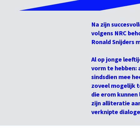
Na zijn succesvol
volgens NRC beho
Ronald Snijders 
Al op jonge leeft
vorm te hebben: a
sindsdien mee hee
zoveel mogelijk te
die erom kunnen 
zijn alliteratie a
verknipte dialog