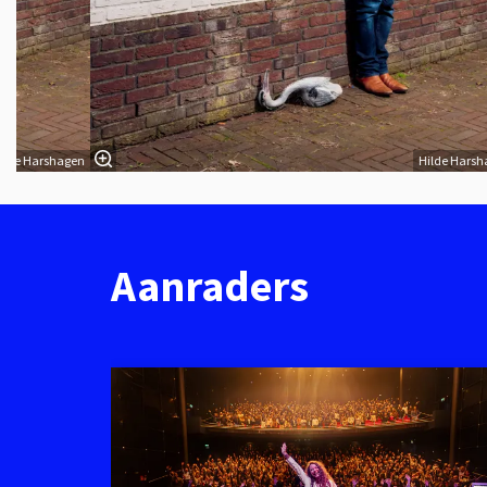
ilde Harshagen
Hilde Harsh
Aanraders
Overslaan