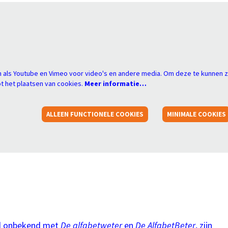
s
 als Youtube en Vimeo voor video's en andere media. Om deze te kunnen z
 het plaatsen van cookies.
Meer informatie…
ALLEEN FUNCTIONELE COOKIES
MINIMALE COOKIES
rd onbekend met
De alfabetweter
en
De AlfabetBeter
, zijn