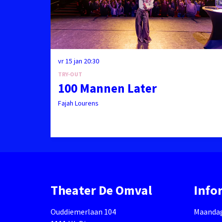
vr 15 jan
20:30
TRY-OUT
100 Mannen Later
Fajah Lourens
Theater De Omval
Info
Ouddiemerlaan 104
Maandag 