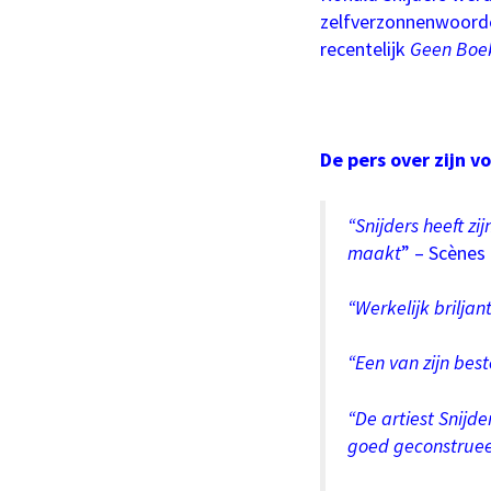
zelfverzonnenwoorde
Inzoomen
recentelijk
Geen Boe
De pers over zijn v
“Snijders heeft z
maakt
” – Scèn
“Werkelijk briljan
“Een van zijn best
“De artiest Snijde
goed geconstrueer