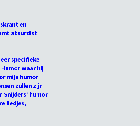
kskrant en
omt absurdist
zeer specifieke
. Humor waar hij
Door mijn humor
ensen zullen zijn
n Snijders’ humor
e liedjes,