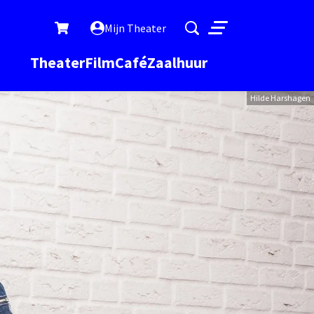
Mijn Theater
Menu
Theater
Film
Café
Zaalhuur
Hilde Harshagen