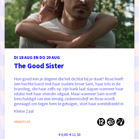
DI 18 AUG
EN
DO 20 AUG
The Good Sister
Hoe goed ken je degene die het dichtst bij je staat? Rose heeft
een hechte band met haar oudere broer Sam, haar rots in de
branding, die haar zelfs op zijn bank laat slapen wanneer haar
relatie met haar vriendin uitgaat. Maar wanneer Sam wordt
beschuldigd van een ernstig zedenmisdrijf en Rose wordt
gevraagd om tegen hem te getuigen, stort haar wereldbeeld in
Kleine Zaal
DRAMAFILMS
€ 0,00–€ 11,50