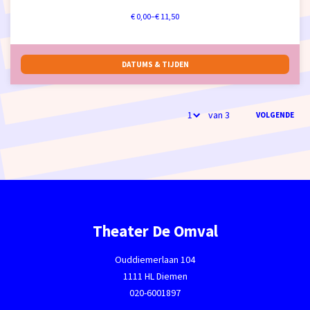
€ 0,00–€ 11,50
DATUMS & TIJDEN
van 3
VOLGENDE
Theater De Omval
Ouddiemerlaan 104
1111 HL Diemen
020-6001897