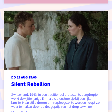
DO 13 AUG
15:00
Silent Rebellion
Zwitserland, 1943. In een traditioneel protestants bergdorpje
werkt de vijftienjarige Emma als dienstmeisje bij een rijke
familie. Haar stille droom om verpleegster te worden hoopt ze
waar te maken door de deugdprijs van het dorp te winnen.