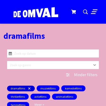
Menu
dramafilms
Zoek op genre
Minder filters
dramafilms
muziekfilms
komediefilms
thrillerfilms
actiefilms
animatiefilms
Meer +
familiefilms