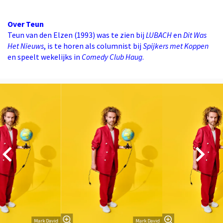
Over Teun
Teun van den Elzen (1993) was te zien bij
LUBACH
en
Dit Was
Het Nieuws
, is te horen als columnist bij
Spijkers met Koppen
en speelt wekelijks in
Comedy Club Haug
.
Overslaan
Mark David
Mark David