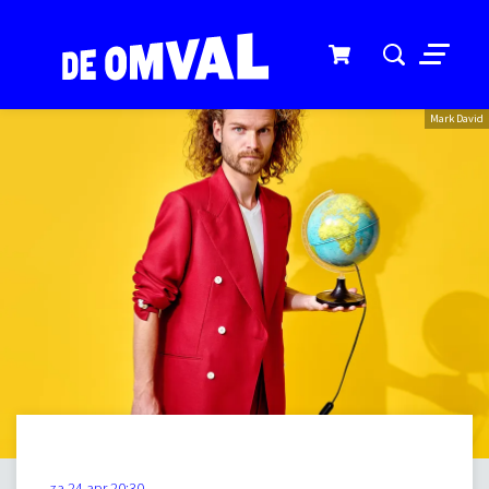
Menu
Mark David
za 24 apr
20:30