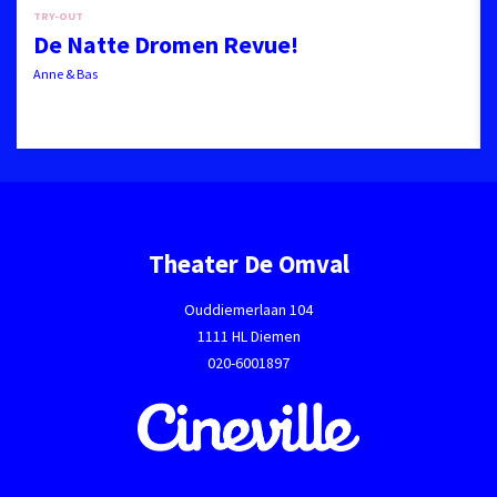
TRY-OUT
De Natte Dromen Revue!
Anne & Bas
Theater De Omval
Ouddiemerlaan 104
1111 HL Diemen
020-6001897