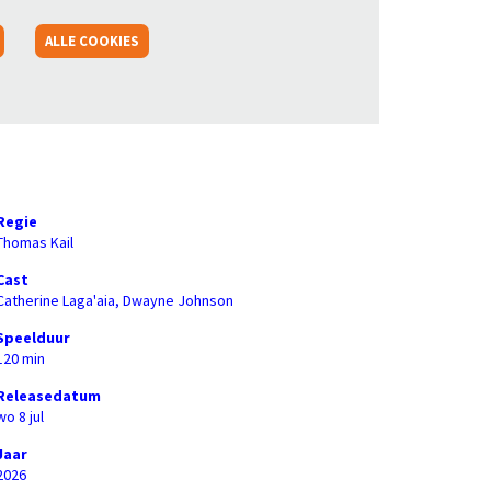
ALLE COOKIES
Regie
Inzoomen
Thomas Kail
Cast
Catherine Laga'aia, Dwayne Johnson
Speelduur
120 min
Releasedatum
wo 8 jul
Jaar
2026