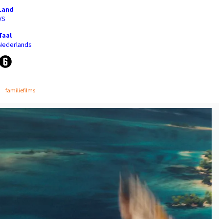
Land
VS
Taal
Nederlands
familiefilms