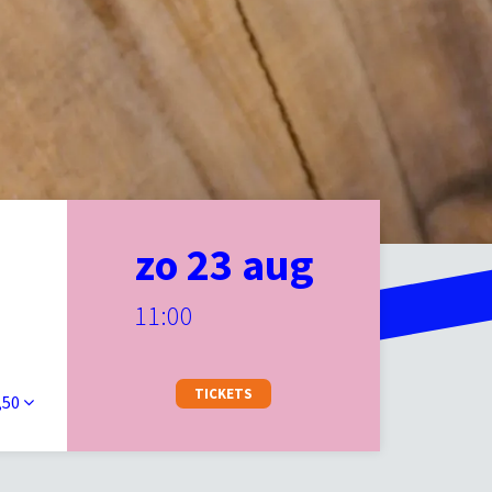
zo 23 aug
11:00
TICKETS
1,50