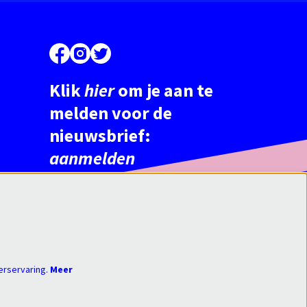
Klik
hier
om je aan te
melden voor de
nieuwsbrief:
aanmelden
erservaring.
Meer