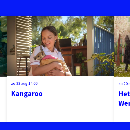
zo 23 aug
14:00
zo 20
Kangaroo
Het
We