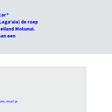
scar®
agaʻaia) de roep
 eiland Motunui.
aan een
ien, moet je