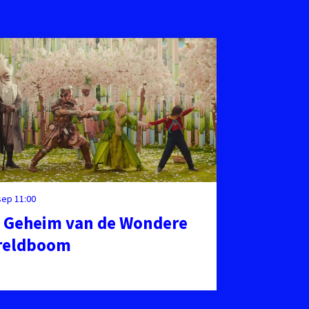
 sep
11:00
 Geheim van de Wondere
reldboom