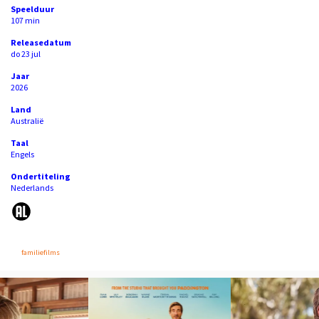
Speelduur
107 min
Releasedatum
do 23 jul
Jaar
2026
Land
Australië
Taal
Engels
Ondertiteling
Nederlands
familiefilms
Overslaan