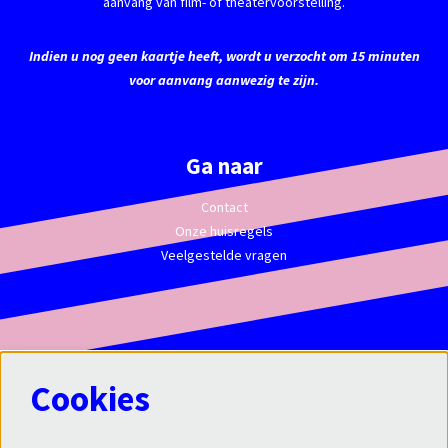
aanvang van film- of theatervoorstelling.
Indien u nog geen kaartje heeft, wordt u verzocht om 15 minuten
voor aanvang aanwezig te zijn.
Ga naar
Contact
Onze huisregels
Veelgestelde vragen
Cookies