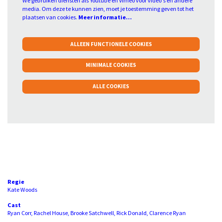
We gebruiken diensten als Youtube en Vimeo voor video's en andere
media. Om deze te kunnen zien, moet je toestemming geven tot het
plaatsen van cookies.
Meer informatie…
ALLEEN FUNCTIONELE COOKIES
Inzoomen
MINIMALE COOKIES
ALLE COOKIES
Regie
Kate Woods
Cast
Ryan Corr, Rachel House, Brooke Satchwell, Rick Donald, Clarence Ryan