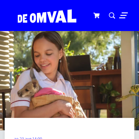
Menu
zo 23 aug
14:00