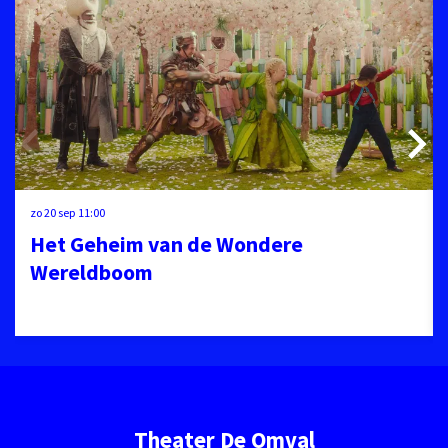
zo 20 sep
11:00
Het Geheim van de Wondere
Wereldboom
Theater De Omval