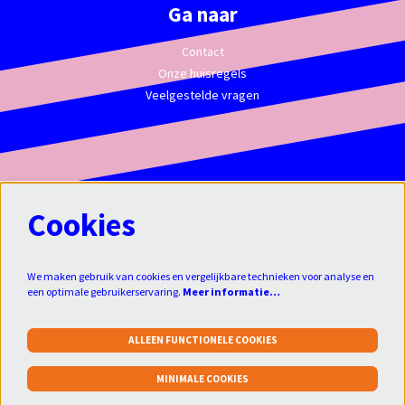
Ga naar
Contact
Onze huisregels
Veelgestelde vragen
Cookies
We maken gebruik van cookies en vergelijkbare technieken voor analyse en
een optimale gebruikerservaring.
Meer informatie…
ALLEEN FUNCTIONELE COOKIES
Klik
hier
om je aan te melden voor de
MINIMALE COOKIES
nieuwsbrief:
aanmelden