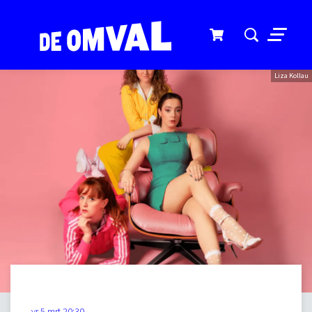
Menu
Liza Kollau
vr 5 mrt
20:30