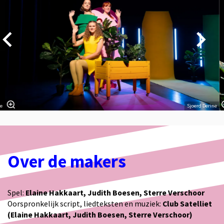
ne
Sjoerd Derine
Over de makers
Spel:
Elaine Hakkaart, Judith Boesen, Sterre Verschoor
Oorspronkelijk script, liedteksten en muziek:
Club Satelliet
(Elaine Hakkaart, Judith Boesen, Sterre Verschoor)