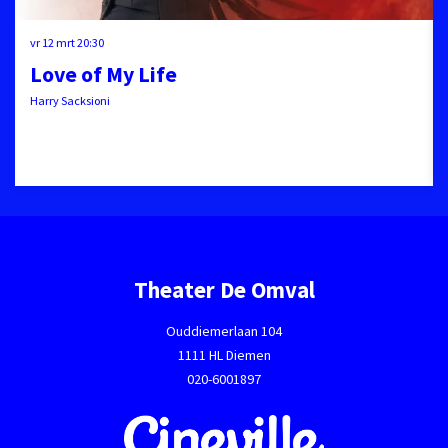
vr 12 mrt
20:30
Love of My Life
Harry Sacksioni
Theater De Omval
Ouddiemerlaan 104
1111 HL Diemen
020-6001897