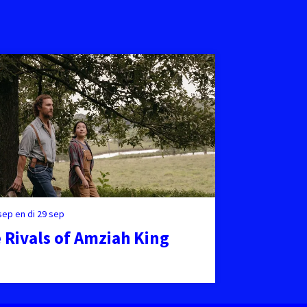
 sep
en
di 29 sep
 Rivals of Amziah King