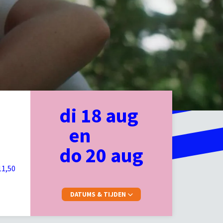
di 18 aug
en
do 20 aug
11,50
DATUMS & TIJDEN