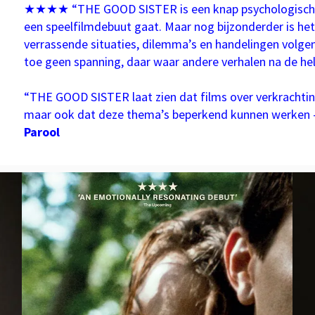
★★★★ “THE GOOD SISTER is een knap psychologisch dr
een speelfilmdebuut gaat. Maar nog bijzonderder is het 
verrassende situaties, dilemma’s en handelingen volgen.
toe geen spanning, daar waar andere verhalen na de he
“THE GOOD SISTER laat zien dat films over verkrachtin
maar ook dat deze thema’s beperkend kunnen werken – j
Parool