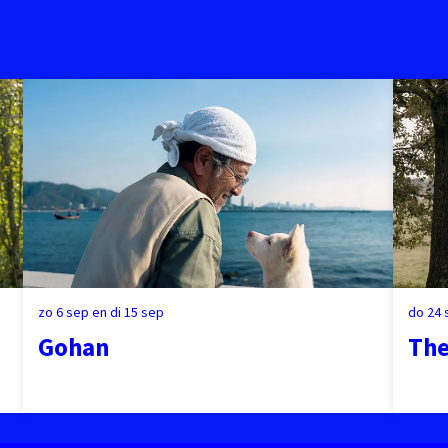
zo 6 sep
en
di 15 sep
do 24
Gohan
The