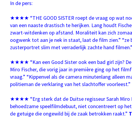
In de pers:
★★★★ “THE GOOD SISTER roept de vraag op wat nodig
van een naaste drastisch te herijken. Lang houdt Fische
zwart-witdenken op afstand. Moraliteit kan zich zomaa
oogwenk tot aan je nek in staat, laat de film zien.” “ze
zusterportret slim met verraderlijk zachte hand filmen.
★★★★ “Kan een Good Sister ook een bad girl zijn? De 
Miro Fischer, die vorig jaar in première ging op het film
vraag.” “Kippenvel als de camera minutenlang alleen ma
politieman de verklaring van het slachtoffer voorleest.”
★★★★ “Erg sterk dat de Duitse regisseur Sarah Miro 
behoedzame speelfilmdebuut, niet concentreert op het
de getuige die ongewild bij de zaak betrokken raakt.”
T