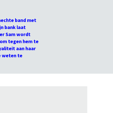
 hechte band met
jn bank laat
eer Sam wordt
d om tegen hem te
yaliteit aan haar
e weten te