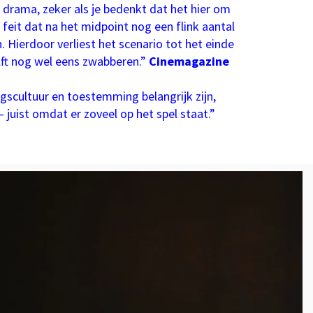
ama, zeker als je bedenkt dat het hier om
feit dat na het midpoint nog een flink aantal
 Hierdoor verliest het scenario tot het einde
lft nog wel eens zwabberen.”
Cinemagazine
gscultuur en toestemming belangrijk zijn,
uist omdat er zoveel op het spel staat.”