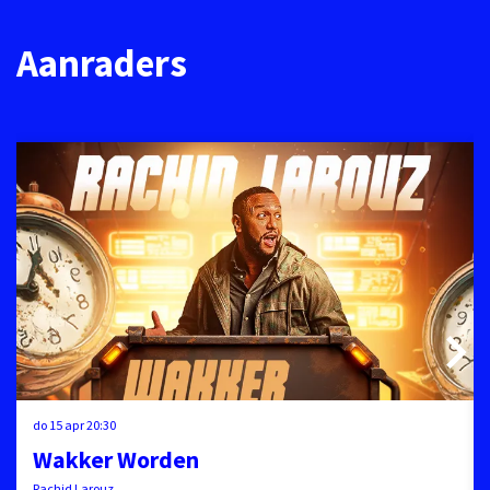
Aanraders
Overslaan
do 15 apr
20:30
Wakker Worden
Rachid Larouz