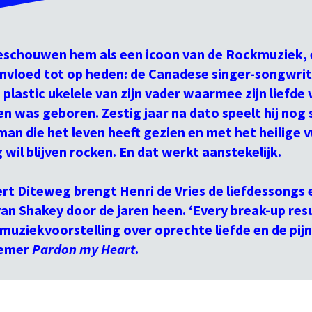
schouwen hem als een icoon van de Rockmuziek, 
invloed tot op heden: de Canadese singer-songwrite
 plastic ukelele van zijn vader waarmee zijn liefde
n was geboren. Zestig jaar na dato speelt hij nog
man die het leven heeft gezien en met het heilige 
 wil blijven rocken. En dat werkt aanstekelijk.
t Diteweg brengt Henri de Vries de liefdessongs e
van Shakey door de jaren heen. ‘Every break-up resu
muziekvoorstelling over oprechte liefde en de pijn
Inzoo
oemer
Pardon my Heart
.