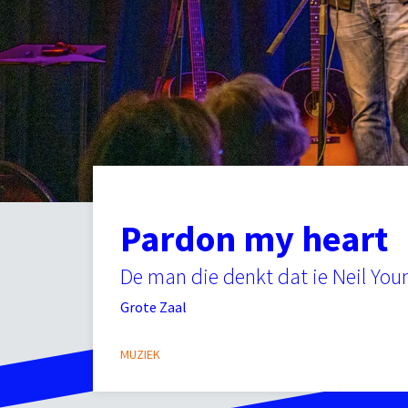
Pardon my heart
De man die denkt dat ie Neil Youn
Grote Zaal
MUZIEK