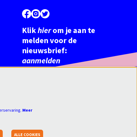
Klik
hier
om je aan te
melden voor de
nieuwsbrief:
aanmelden
erservaring.
Meer
S
ALLE COOKIES