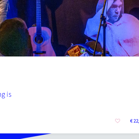
g is
€ 22