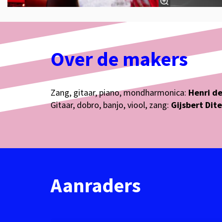
Over de makers
Zang, gitaar, piano, mondharmonica:
Henri de
Gitaar, dobro, banjo, viool, zang:
Gijsbert Dit
Aanraders
Overslaan