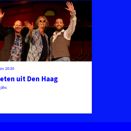
nov
20:30
eten uit Den Haag
gâhs