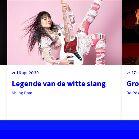
vr 16 apr
20:30
vr 27 
Legende van de witte slang
Gro
Nhung Dam
De Rè