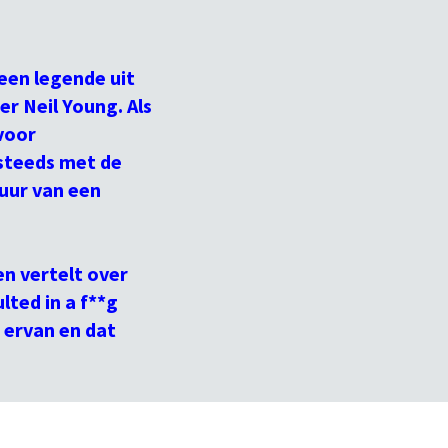
een legende uit
r Neil Young. Als
 voor
 steeds met de
vuur van een
n vertelt over
lted in a f**g
 ervan en dat
men