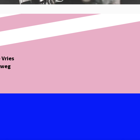
 Vries
eweg