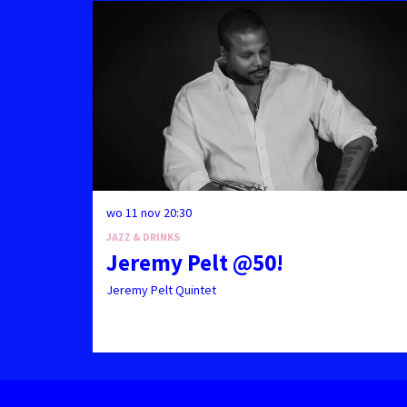
wo 11 nov
20:30
JAZZ & DRINKS
Jeremy Pelt @50!
Jeremy Pelt Quintet