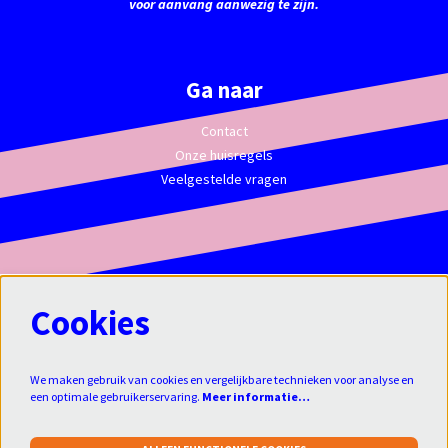
voor aanvang aanwezig te zijn.
Ga naar
Contact
Onze huisregels
Veelgestelde vragen
Cookies
We maken gebruik van cookies en vergelijkbare technieken voor analyse en
een optimale gebruikerservaring.
Meer informatie…