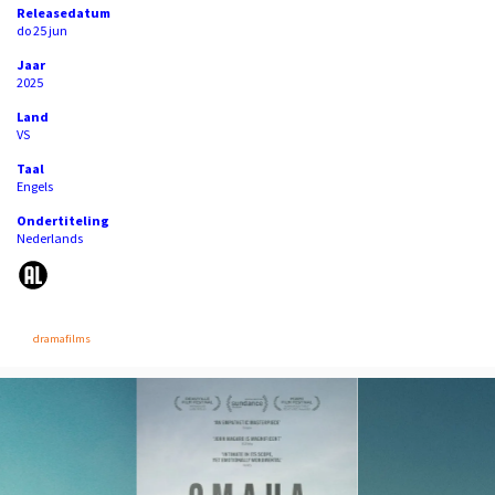
Releasedatum
do 25 jun
Jaar
2025
Land
VS
Taal
Engels
Ondertiteling
Nederlands
dramafilms
Overslaan