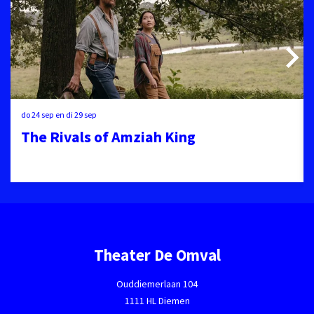
do 24 sep
en
di 29 sep
The Rivals of Amziah King
Theater De Omval
Ouddiemerlaan 104
1111 HL Diemen