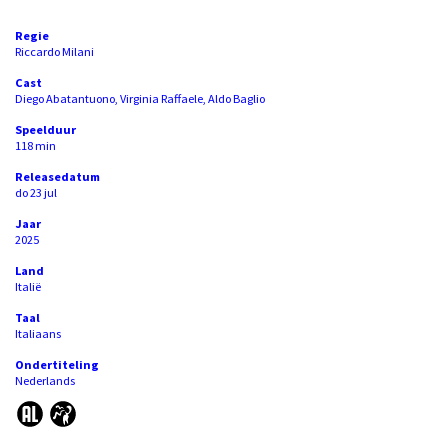
Regie
Riccardo Milani
Cast
Diego Abatantuono, Virginia Raffaele, Aldo Baglio
Speelduur
118 min
Releasedatum
do 23 jul
Jaar
2025
Land
Italië
Taal
Italiaans
Ondertiteling
Nederlands