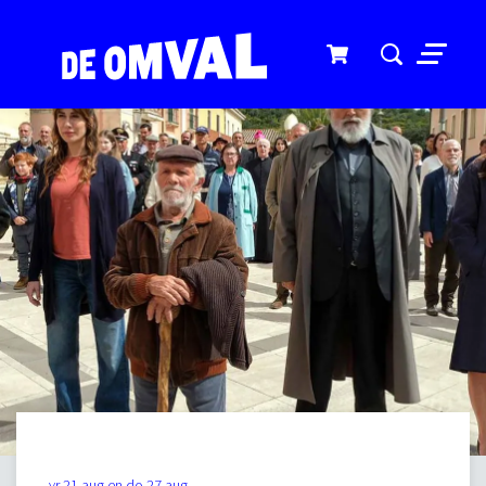
Menu
vr 21 aug
en
do 27 aug