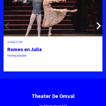
zo 4 jul
11:30
Romeo en Julia
The Royal Ballet
Theater De Omval
Ouddiemerlaan 104