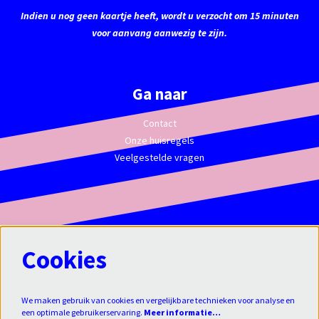
Indien u nog geen kaartje heeft, wordt u verzocht om 15 minuten
voor aanvang aanwezig te zijn.
Ga naar
Contact
Onze huisregels
Veelgestelde vragen
Cookies
We maken gebruik van cookies en vergelijkbare technieken voor analyse en
een optimale gebruikerservaring.
Meer informatie…