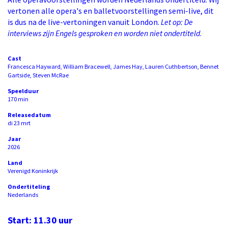
vertonen alle opera's en balletvoorstellingen semi-live, dit
is dus na de live-vertoningen vanuit London.
Let op: De
interviews zijn Engels gesproken en worden niet ondertiteld
.
Cast
Francesca Hayward, William Bracewell, James Hay, Lauren Cuthbertson, Bennet
Gartside, Steven McRae
Speelduur
170 min
Releasedatum
di 23 mrt
Jaar
2026
Land
Verenigd Koninkrijk
Ondertiteling
Nederlands
Start: 11.30 uur