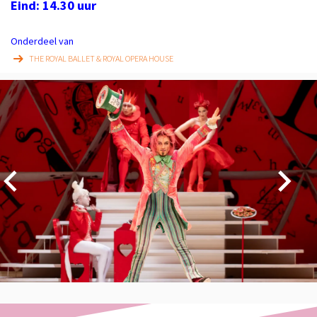
Eind: 14.30 uur
Onderdeel van
THE ROYAL BALLET & ROYAL OPERA HOUSE
Overslaan