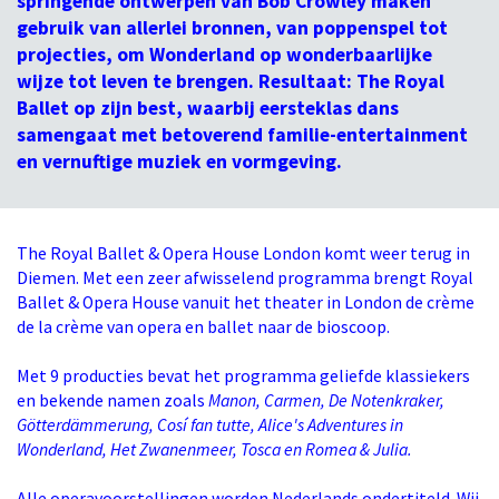
springende ontwerpen van Bob Crowley maken
gebruik van allerlei bronnen, van poppenspel tot
projecties, om Wonderland op wonderbaarlijke
wijze tot leven te brengen. Resultaat: The Royal
Ballet op zijn best, waarbij eersteklas dans
samengaat met betoverend familie-entertainment
en vernuftige muziek en vormgeving.
The Royal Ballet & Opera House London komt weer terug in
Diemen. Met een zeer afwisselend programma brengt Royal
Ballet & Opera House vanuit het theater in London de crème
Inzoomen
de la crème van opera en ballet naar de bioscoop.
Met 9 producties bevat het programma geliefde klassiekers
en bekende namen zoals
Manon, Carmen, De Notenkraker,
Götterdämmerung, Cosí fan tutte, Alice's Adventures in
Wonderland, Het Zwanenmeer, Tosca en Romea & Julia.
Alle operavoorstellingen worden Nederlands ondertiteld. Wij