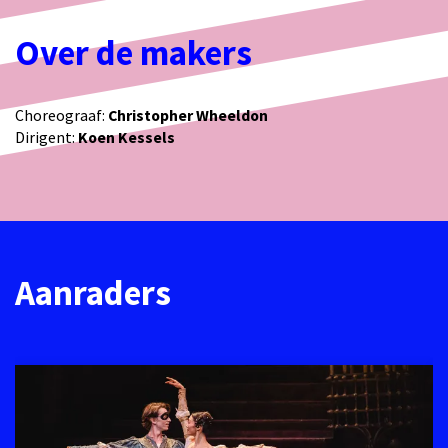
Over de makers
Choreograaf:
Christopher Wheeldon
Dirigent:
Koen Kessels
Aanraders
Overslaan