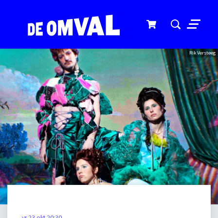
Menu
Rik Versteeg
vr 23 okt
20:30