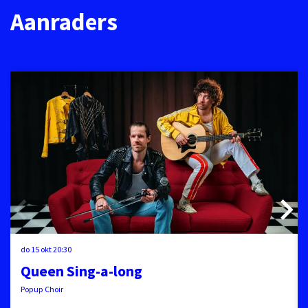
Aanraders
Overslaan
do 15 okt
20:30
Queen Sing-a-long
Popup Choir