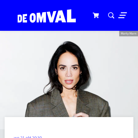
Menu
Marty Marn
Inzoomen
wo 21 okt
20:30