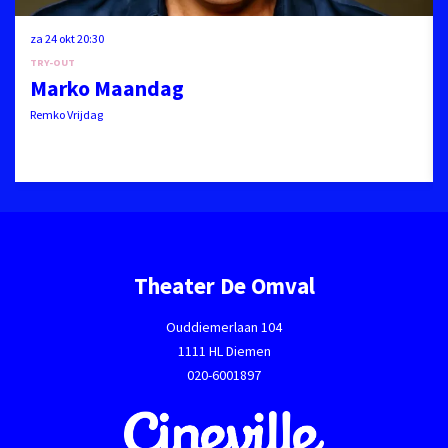
za 24 okt
20:30
TRY-OUT
Marko Maandag
Remko Vrijdag
Theater De Omval
Ouddiemerlaan 104
1111 HL Diemen
020-6001897